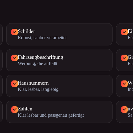
Schilder
Ei
Robust, sauber verarbeitet
Fü
Fahrzeugbeschriftung
Gr
Werbung, die auffällt
Fü
Hausnummern
Wa
Klar, lesbar, langlebig
In
Zahlen
u
Klar lesbar und passgenau gefertigt
Sa