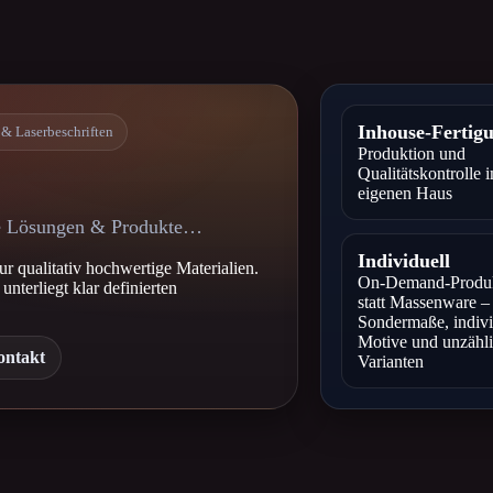
Inhouse-Fertig
& Laserbeschriften
Produktion und
Qualitätskontrolle 
eigenen Haus
rte Lösungen & Produkte…
Individuell
r qualitativ hochwertige Materialien.
On-Demand-Produ
nterliegt klar definierten
statt Massenware –
Sondermaße, indivi
Motive und unzähl
ontakt
Varianten