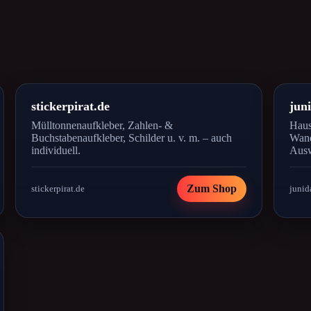
stickerpirat.de
jun
Mülltonnenaufkleber, Zahlen- &
Haus
Buchstabenaufkleber, Schilder u. v. m. – auch
Wand
individuell.
Ausw
Zum Shop
stickerpirat.de
junid