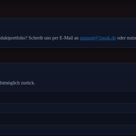
oduktportfolio? Schreib uns per E-Mail an
support@1peak.de
oder nutz
lstmöglich zurück.