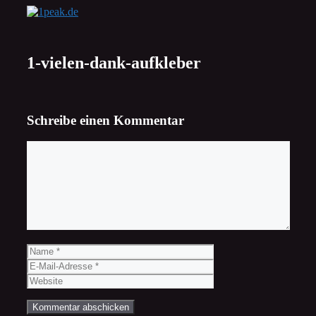
Zum
Inhalt
springen
1-vielen-dank-aufkleber
Schreibe einen Kommentar
Kommentar
Name
E-
Mail-
Website
Adresse