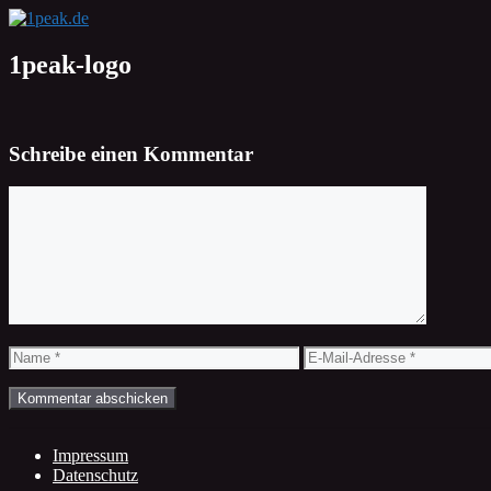
Zum
Inhalt
springen
1peak-logo
Schreibe einen Kommentar
Kommentar
Name
E-
Mail-
Adresse
Impressum
Datenschutz