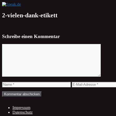
Zum
Inhalt
springen
2-vielen-dank-etikett
Schreibe einen Kommentar
Kommentar
Name
E-
Mail-
Adresse
Impressum
Datenschutz