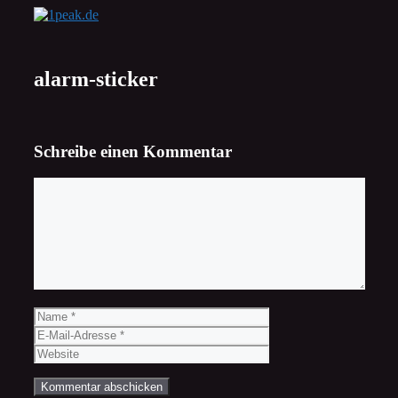
Zum
Inhalt
springen
alarm-sticker
Schreibe einen Kommentar
Kommentar
Name
E-
Mail-
Website
Adresse