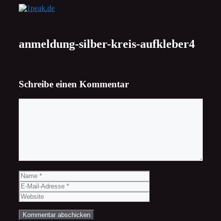
Zum
Inhalt
springen
anmeldung-silber-kreis-aufkleber4
Schreibe einen Kommentar
Kommentar
Name
E-
Mail-
Website
Adresse