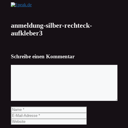
Zum
Inhalt
springen
anmeldung-silber-rechteck-
aufkleber3
Schreibe einen Kommentar
Kommentar
Name
E-
Mail-
Website
Adresse