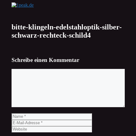
Zum
Inhalt
springen
bitte-klingeln-edelstahloptik-silber-
schwarz-rechteck-schild4
Schreibe einen Kommentar
Kommentar
Name
E-
Mail-
Website
Adresse