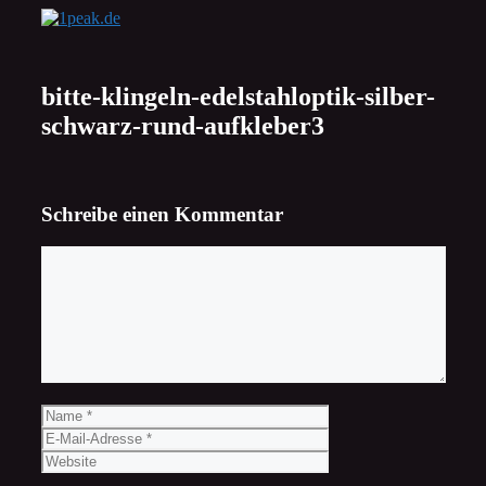
Zum
Inhalt
springen
bitte-klingeln-edelstahloptik-silber-
schwarz-rund-aufkleber3
Schreibe einen Kommentar
Kommentar
Name
E-
Mail-
Website
Adresse