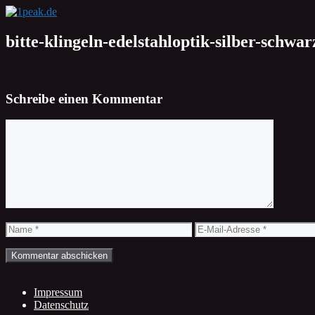
Zum
Inhalt
springen
bitte-klingeln-edelstahloptik-silber-schwar
Schreibe einen Kommentar
Kommentar
Name
E-
Mail-
Adresse
Impressum
Datenschutz