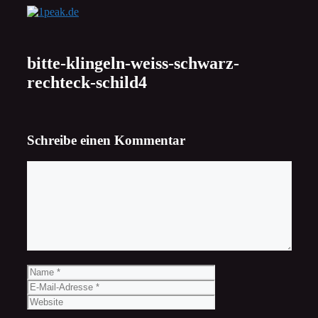
Zum
Inhalt
springen
bitte-klingeln-weiss-schwarz-
rechteck-schild4
Schreibe einen Kommentar
Kommentar
Name
E-
Mail-
Website
Adresse