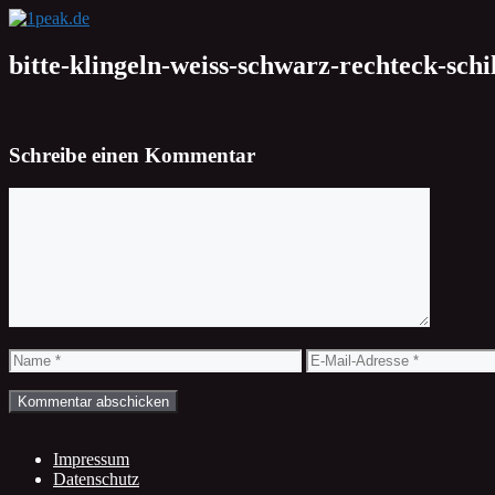
Zum
Inhalt
springen
bitte-klingeln-weiss-schwarz-rechteck-schi
Schreibe einen Kommentar
Kommentar
Name
E-
Mail-
Adresse
Impressum
Datenschutz