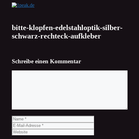
Zum
Inhalt
springen
bitte-klopfen-edelstahloptik-silber-
schwarz-rechteck-aufkleber
Schreibe einen Kommentar
Kommentar
Name
E-
Mail-
Website
Adresse