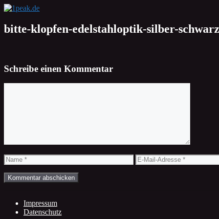
Zum
Inhalt
springen
bitte-klopfen-edelstahloptik-silber-schwar
Schreibe einen Kommentar
Kommentar
Name
E-
Mail-
Adresse
Impressum
Datenschutz