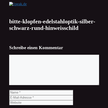
Zum
Inhalt
springen
bitte-klopfen-edelstahloptik-silber-
schwarz-rund-hinweisschild
Schreibe einen Kommentar
Kommentar
Name
E-
Mail-
Website
Adresse