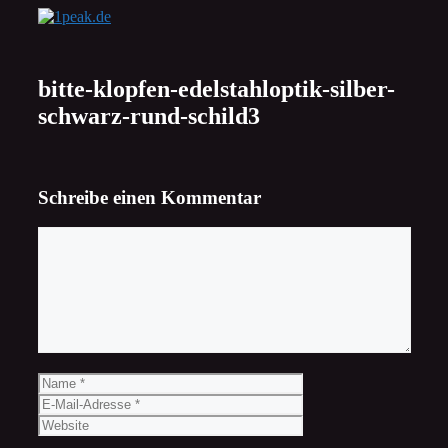
Zum
Inhalt
springen
bitte-klopfen-edelstahloptik-silber-
schwarz-rund-schild3
Schreibe einen Kommentar
Kommentar
Name
E-
Mail-
Website
Adresse