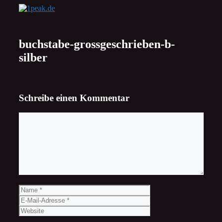
Zum
Inhalt
springen
buchstabe-grossgeschrieben-b-
silber
Schreibe einen Kommentar
Kommentar
Name
E-
Mail-
Website
Adresse