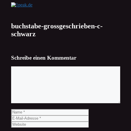
Zum
Inhalt
springen
buchstabe-grossgeschrieben-c-
schwarz
Schreibe einen Kommentar
Kommentar
Name
E-
Mail-
Website
Adresse