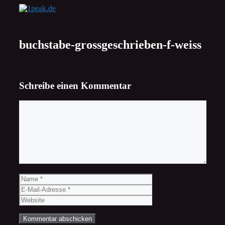
Zum
Inhalt
springen
buchstabe-grossgeschrieben-f-weiss
Schreibe einen Kommentar
Kommentar
Name
E-
Mail-
Website
Adresse