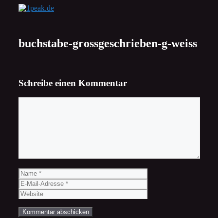
Zum
Inhalt
springen
buchstabe-grossgeschrieben-g-weiss
Schreibe einen Kommentar
Kommentar
Name
E-
Mail-
Website
Adresse