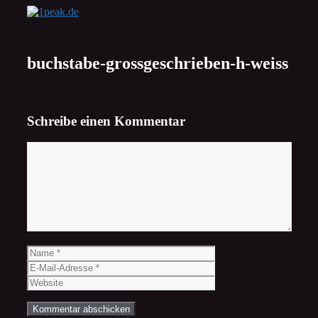
Zum
Inhalt
springen
buchstabe-grossgeschrieben-h-weiss
Schreibe einen Kommentar
Kommentar
Name
E-
Mail-
Website
Adresse