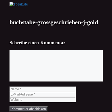
Zum
Inhalt
springen
buchstabe-grossgeschrieben-j-gold
Schreibe einen Kommentar
Kommentar
Name
E-
Mail-
Website
Adresse