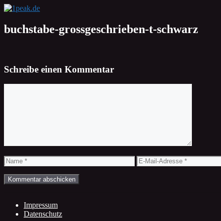
Zum
Inhalt
springen
buchstabe-grossgeschrieben-t-schwarz
Schreibe einen Kommentar
Kommentar
Name
E-
Mail-
Adresse
Impressum
Datenschutz