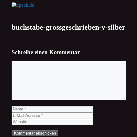
Zum
Inhalt
springen
buchstabe-grossgeschrieben-y-silber
Schreibe einen Kommentar
Kommentar
Name
E-
Mail-
Website
Adresse