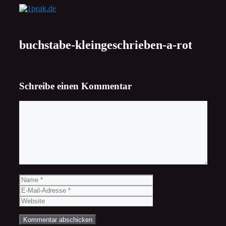
Zum
Inhalt
springen
buchstabe-kleingeschrieben-a-rot
Schreibe einen Kommentar
Kommentar
Name
E-
Mail-
Website
Adresse