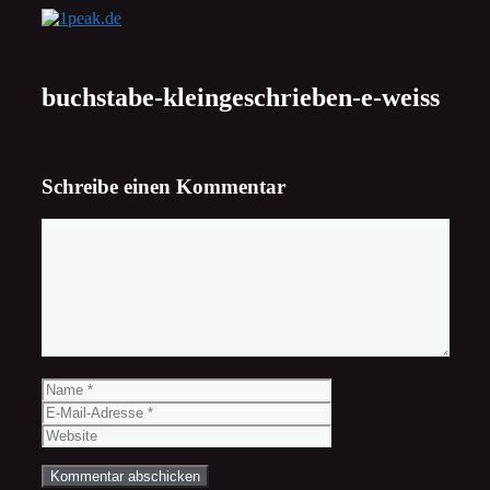
Zum
Inhalt
springen
buchstabe-kleingeschrieben-e-weiss
Schreibe einen Kommentar
Kommentar
Name
E-
Mail-
Website
Adresse