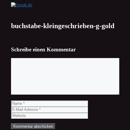
Zum
Inhalt
springen
buchstabe-kleingeschrieben-g-gold
Schreibe einen Kommentar
Kommentar
Name
E-
Mail-
Website
Adresse