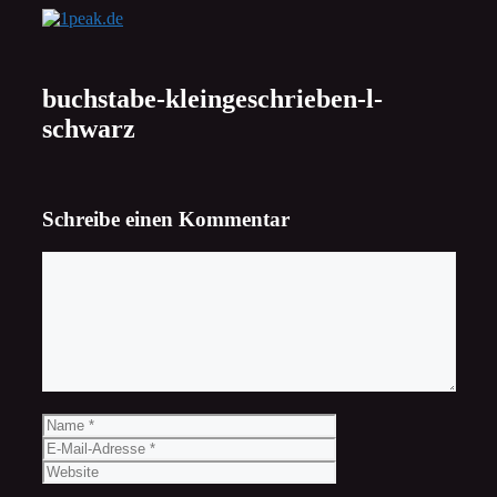
Zum
Inhalt
springen
buchstabe-kleingeschrieben-l-
schwarz
Schreibe einen Kommentar
Kommentar
Name
E-
Mail-
Website
Adresse