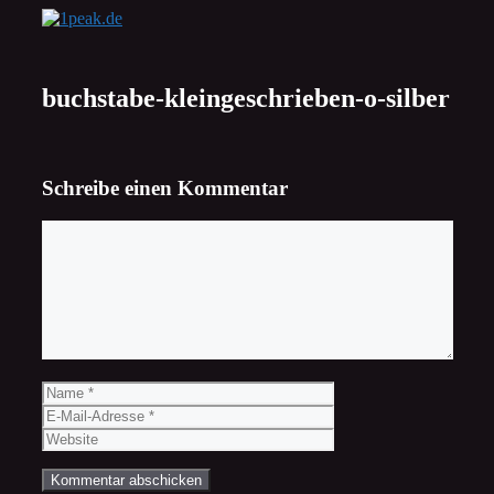
Zum
Inhalt
springen
buchstabe-kleingeschrieben-o-silber
Schreibe einen Kommentar
Kommentar
Name
E-
Mail-
Website
Adresse