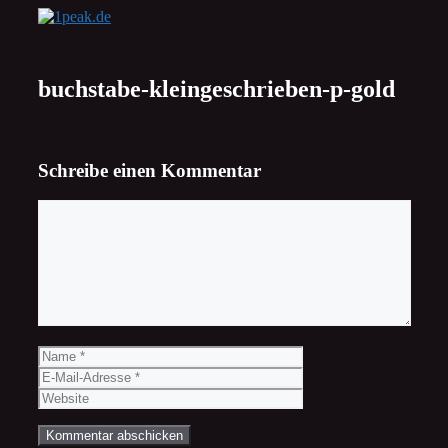
Zum
Inhalt
springen
buchstabe-kleingeschrieben-p-gold
Schreibe einen Kommentar
Kommentar
Name
E-
Mail-
Website
Adresse