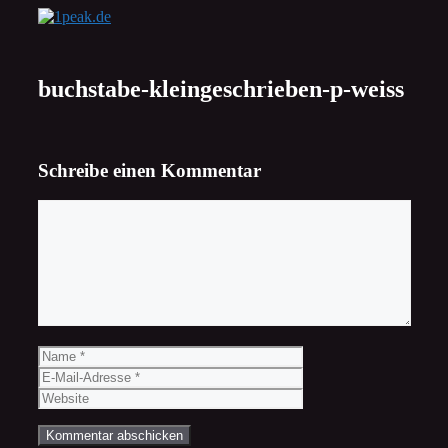
Zum
Inhalt
springen
buchstabe-kleingeschrieben-p-weiss
Schreibe einen Kommentar
Kommentar
Name
E-
Mail-
Website
Adresse