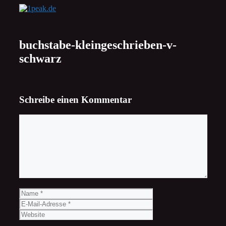
Zum
Inhalt
springen
buchstabe-kleingeschrieben-v-
schwarz
Schreibe einen Kommentar
Kommentar
Name
E-
Mail-
Website
Adresse