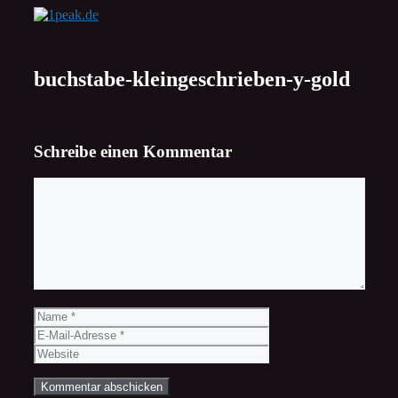
Zum
Inhalt
springen
buchstabe-kleingeschrieben-y-gold
Schreibe einen Kommentar
Kommentar
Name
E-
Mail-
Website
Adresse