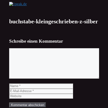
Zum
Inhalt
springen
buchstabe-kleingeschrieben-z-silber
Schreibe einen Kommentar
Kommentar
Name
E-
Mail-
Website
Adresse