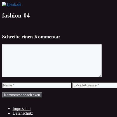
Zum
Inhalt
springen
fashion-04
Schreibe einen Kommentar
Kommentar
Name
E-
Mail-
Adresse
Impressum
Datenschutz