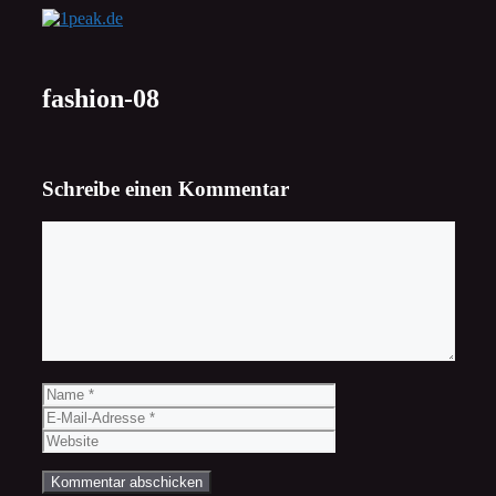
Zum
Inhalt
springen
fashion-08
Schreibe einen Kommentar
Kommentar
Name
E-
Mail-
Website
Adresse