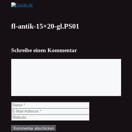
Zum
Inhalt
springen
fl-antik-15×20-gl.PS01
Schreibe einen Kommentar
Kommentar
Name
E-
Mail-
Website
Adresse