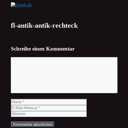
Zum
Inhalt
springen
fl-antik-antik-rechteck
Schreibe einen Kommentar
Kommentar
Name
E-
Mail-
Website
Adresse