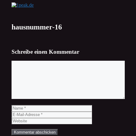
Zum
Inhalt
springen
hausnummer-16
Schreibe einen Kommentar
Kommentar
Name
E-
Mail-
Website
Adresse