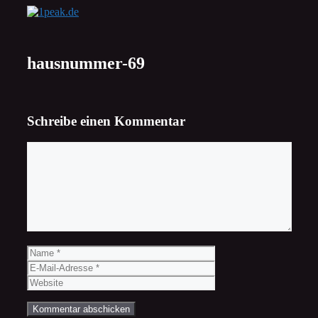
Zum
Inhalt
springen
hausnummer-69
Schreibe einen Kommentar
Kommentar
Name
E-
Mail-
Website
Adresse