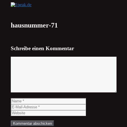
Zum
Inhalt
springen
hausnummer-71
Schreibe einen Kommentar
Kommentar
Name
E-
Mail-
Website
Adresse