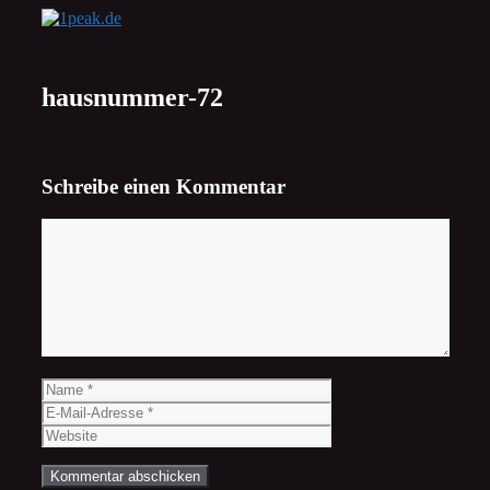
Zum
Inhalt
springen
hausnummer-72
Schreibe einen Kommentar
Kommentar
Name
E-
Mail-
Website
Adresse