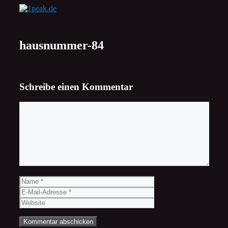
Zum
Inhalt
springen
hausnummer-84
Schreibe einen Kommentar
Kommentar
Name
E-
Mail-
Website
Adresse