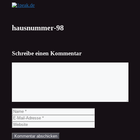
Zum
Inhalt
springen
hausnummer-98
Schreibe einen Kommentar
Kommentar
Name
E-
Mail-
Website
Adresse