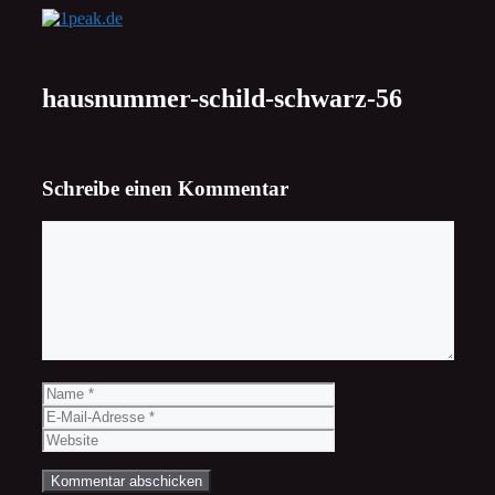
Zum
Inhalt
springen
hausnummer-schild-schwarz-56
Schreibe einen Kommentar
Kommentar
Name
E-
Mail-
Website
Adresse