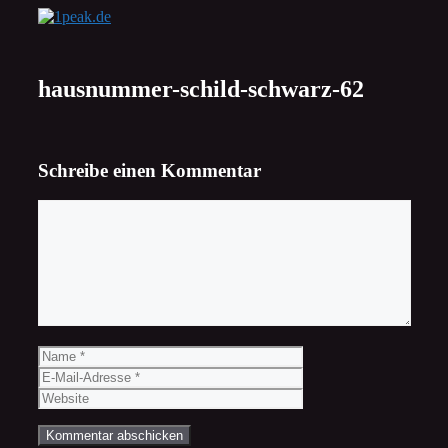
Zum
Inhalt
springen
hausnummer-schild-schwarz-62
Schreibe einen Kommentar
Kommentar
Name
E-
Mail-
Website
Adresse