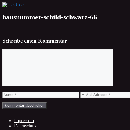
Zum
Inhalt
springen
hausnummer-schild-schwarz-66
Schreibe einen Kommentar
Kommentar
Name
E-
Mail-
Adresse
Impressum
Datenschutz