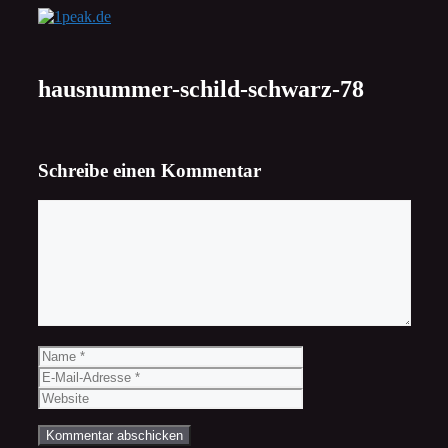
Zum
Inhalt
springen
hausnummer-schild-schwarz-78
Schreibe einen Kommentar
Kommentar
Name
E-
Mail-
Website
Adresse