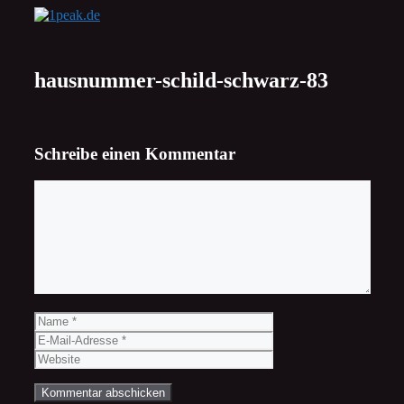
Zum
Inhalt
springen
hausnummer-schild-schwarz-83
Schreibe einen Kommentar
Kommentar
Name
E-
Mail-
Website
Adresse