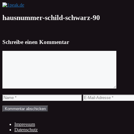
Zum
Inhalt
springen
hausnummer-schild-schwarz-90
Schreibe einen Kommentar
Kommentar
Name
E-
Mail-
Adresse
Impressum
Datenschutz